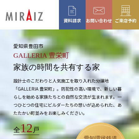
資料請求
お問い合わせ
ご来店予約
愛知県豊田市
GALLERIA 豊栄町
家族の時間を共有する家
設計士のこだわりと人気施工を取り入れた分譲地
「GALLERIA 豊栄町」。
防犯性の高い環境で、新しい暮
らしを始める家族たちとの自然な交流が生まれます。
一
つひとつの住宅にビルダーたちの想いが込められた、あ
たたかい町並みを
お楽しみください。
12
全
戸
愛知環状鉄道